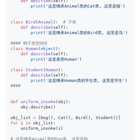
    def
 describe
(self):
        print
(
'这是继承Animal类的Cat类, 这里是猫'
)
class
 Bird
(
Animal
):  
# 子类
    def
 describe
(self):
        print
(
'这是继承Animal类的Bird类, 这里是鸟'
)
#### 鸭子类型特性
class
 Human
(
object
):
    def
 describe
(self):
        print
(
'这是基类Human'
)
class
 Student
(
Human
):
    def
 describe
(self):
        print
(
'这是继承Human类的学生类, 这里是学生'
)
####
def
 uniform_invoke
(obj):
    obj.describe()
obj_list 
=
 [Dog(), Cat(), Bird(), Student()]
for
 i 
in
 obj_list:
    uniform_invoke(i)
# 这是继承Animal类的Dog类, 这里是狗