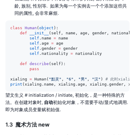
龄, 族别, 性别等. 如果为每一个实例去一个个添加这些共
同的属性, 会非常麻烦.
class
 Human
(
object
):
    def
 __init__
(self, name, age, gender, nationali
        self
.name 
=
 name
        self
.age 
=
 age
        self
.gender 
=
 gender
        self
.nationality 
=
 nationality
    def
 describe
(self):
        pass
xialing 
=
 Human(
"黠灵"
, 
"6"
, 
"男"
, 
"汉"
) 
# 此时xiali
print
(xialing.name, xialing.age, xialing.gender, xi
望文生义 # initialization / initiate, 初始化，是一种特殊的方
法。在创建对象时,
自动
初始化对象，不需要手动/显式地调用.
即为对象成员变量赋初始值.
魔术方法
new