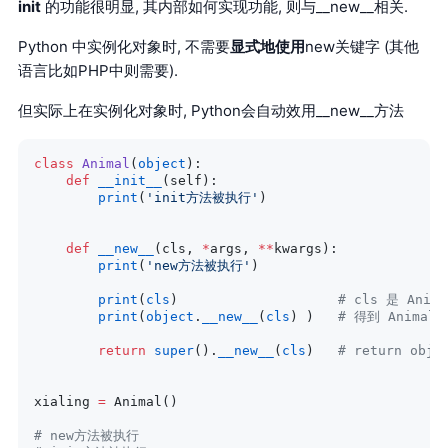
init
的功能很明显, 其内部如何实现功能, 则与__new__相关.
Python 中实例化对象时, 不需要
显式地使用
new关键字 (其他
语言比如PHP中则需要).
但实际上在实例化对象时, Python会自动效用__new__方法
class
 Animal
(
object
):
    def
 __init__
(self):
        print
(
'init方法被执行'
)
    def
 __new__
(cls, 
*
args, 
**
kwargs):
        print
(
'new方法被执行'
)
        print
(
cls
)                    
# cls 是 Anima
        print
(
object
.
__new__
(
cls
) )   
# 得到 Animal
        return
 super
().
__new__
(
cls
)   
# return obj
xialing 
=
 Animal()
# new方法被执行