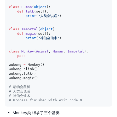
class
 Human
(
object
):
    def
 talk
(self):
        print
(
"人类会说话"
)
class
 Immortal
(
object
):
    def
 magic
(self):
        print
(
"神仙会仙术"
)
class
 Monkey
(
Animal
, 
Human
, 
Immortal
):
    pass
wukong 
=
 Monkey()
wukong.climb()
wukong.talk()
wukong.magic()
# 动物会爬树
# 人类会说话
# 神仙会仙术
# Process finished with exit code 0
Monkey类 继承了三个基类