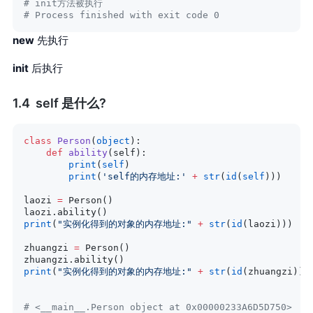
# init方法被执行
# Process finished with exit code 0
new
先执行
init
后执行
self 是什么?
class
 Person
(
object
):
    def
 ability
(self):
        print
(
self
)
        print
(
'self的内存地址:'
 +
 str
(
id
(
self
)))
laozi 
=
 Person()
laozi.ability()
print
(
"实例化得到的对象的内存地址:"
 +
 str
(
id
(laozi)))
zhuangzi 
=
 Person()
zhuangzi.ability()
print
(
"实例化得到的对象的内存地址:"
 +
 str
(
id
(zhuangzi)))
# <__main__.Person object at 0x00000233A6D5D750>