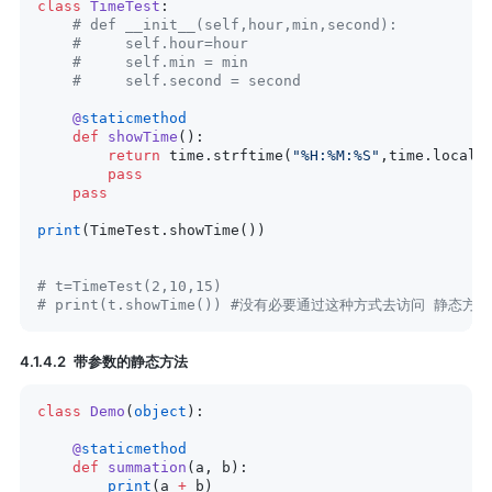
class
 TimeTest
:
    # def __init__(self,hour,min,second):
    #     self.hour=hour
    #     self.min = min
    #     self.second = second
    @
staticmethod
    def
 showTime
():
        return
 time.strftime(
"%H:%M:%S"
,time.localt
        pass
    pass
print
(TimeTest.showTime())
# t=TimeTest(2,10,15)
# print(t.showTime()) #没有必要通过这种方式去访问 静态方法
带参数的静态方法
class
 Demo
(
object
):
    @
staticmethod
    def
 summation
(a, b):
        print
(a 
+
 b)