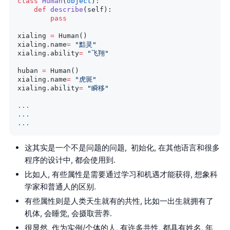
class
 Human
(
object
):
    def
 describe
(self):
        pass
xialing 
=
 Human()
xialing.name
=
 "黠灵"
xialing.ability
=
 "飞翔"
huban 
=
 Human()
xialing.name
=
 "虎斑"
xialing.ability
=
 "瞬移"
...
...
...
这其实是一个不是问题的问题, 初始化, 在其他语言和很多
程序的设计中, 都会使用到.
比如人, 有些属性是需要通过学习和机遇才能获得, 想象科
学家和普通人的区别.
有些属性则是人类天生就有的共性, 比如一出生就拥有了
机体, 会睡觉, 会摄取营养.
很显然, 作为实例/个体的人, 有许多共性, 都具有姓名, 年