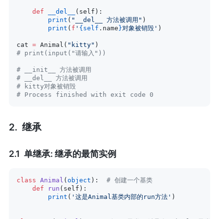
    def
 __del__
(self):
        print
(
"__del__ 方法被调用"
)
        print
(
f
'
{self
.name
}
对象被销毁'
)
cat 
=
 Animal(
"kitty"
)
# print(input("请输入"))
# __init__ 方法被调用
# __del__ 方法被调用
# kitty对象被销毁
# Process finished with exit code 0
继承
单继承: 继承的最简实例
class
 Animal
(
object
):  
# 创建一个基类
    def
 run
(self):
        print
(
'这是Animal基类内部的run方法'
)