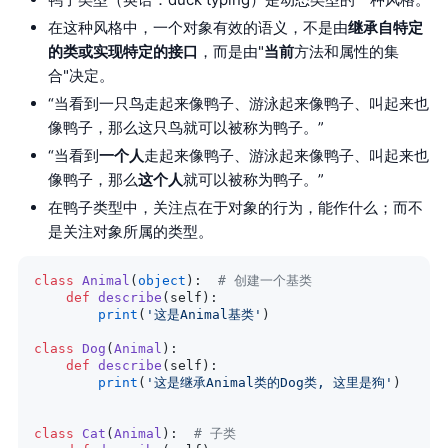
在这种风格中，一个对象有效的语义，不是由
继承自特定
的类或实现特定的接口
，而是由"
当前
方法和属性的集
合"决定。
“当看到一只鸟走起来像鸭子、游泳起来像鸭子、叫起来也
像鸭子，那么这只鸟就可以被称为鸭子。”
“当看到
一个人
走起来像鸭子、游泳起来像鸭子、叫起来也
像鸭子，那么
这个人
就可以被称为鸭子。”
在鸭子类型中，关注点在于对象的行为，能作什么；而不
是关注对象所属的类型。
class
 Animal
(
object
):  
# 创建一个基类
    def
 describe
(self):
        print
(
'这是Animal基类'
)
class
 Dog
(
Animal
):
    def
 describe
(self):
        print
(
'这是继承Animal类的Dog类, 这里是狗'
)
class
 Cat
(
Animal
):  
# 子类