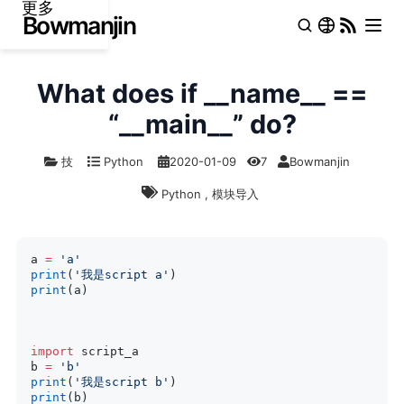
更多
What does if __name__ ==
“__main__” do?
技
Python
2020-01-09
7
Bowmanjin
Python
,
模块导入
a 
=
 'a'
print
(
'我是script a'
)
print
(a)
import
 script_a
b 
=
 'b'
print
(
'我是script b'
)
print
(b)