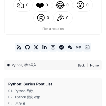
👍
❤️
😂
😮
0
0
0
0
😢
🎉
0
0
Pick a reaction
模块导入
,
|
Python
Back
Home
Python: Series Post List
01.
Python 函数。
02.
Python 面向对象
03.
未命名