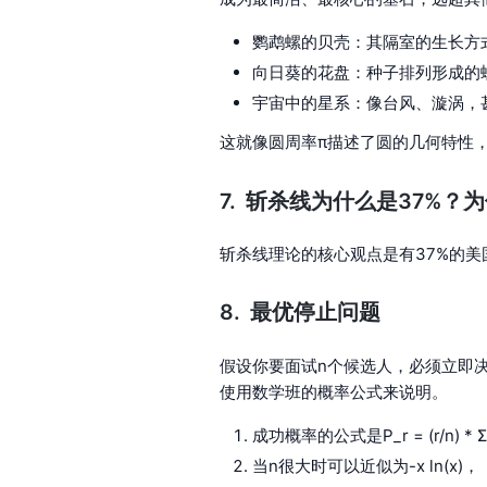
鹦鹉螺的贝壳：其隔室的生长方
向日葵的花盘：种子排列形成的
宇宙中的星系：像台风、漩涡，
这就像圆周率π描述了圆的几何特性
斩杀线为什么是37%？为
斩杀线理论的核心观点是有37%的美
最优停止问题
假设你要面试n个候选人，必须立即决
使用数学班的概率公式来说明。
成功概率的公式是P_r = (r/n) * Σ(1
当n很大时可以近似为-x ln(x)，