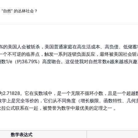
“自然” 的丛林社会？
7%的美国人会被斩杀，美国普通家庭在高生活成本、高负债、低储
一个不可逆的临界点，触发一系列连锁负面反应，最终被美国社会斩
数1/e（约36.79%）高度吻合。这促使我对自然常数e越来越感兴趣
.71828。它在实数域中，是一个无限不循环小数，且是一个超越数。它
义在数学上是完全等价的，它们从不同角度（增长极限、函数特性、几
过欧拉公式联系在一起，被赞誉为数学中最优美的定理之一 。
数学表达式