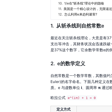
10.
1/e在"斩杀线"理论中的隐喻
11.
美国是一个精心设计的，无限逼近 
12.
怎么利用e来趋利避害?
从斩杀线到自然常数e
最近在关注斩杀线理论，大意是有3
支出等冲击，其财务状况会迅速跌破
是37%这个数字，它余数学常数e的倒
e的数学定义
自然常数是一个数学常数，其数值约为2
Euler)的名字命名。下面几种定
质。e 与虚数单位
i
、圆周率
π
​ 通
欧拉公式
e^(iπ) + 1 = 0
定义方式