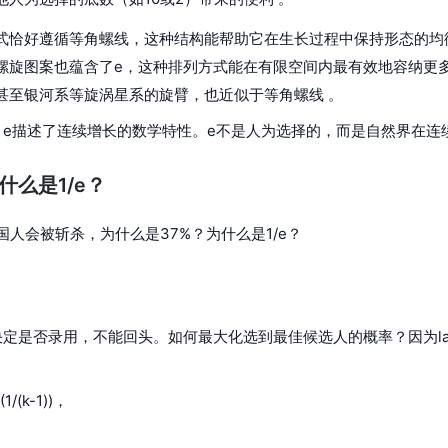
式恰好遵循等角螺线，这种结构能帮助它在生长过程中保持形态的均
螺旋图案也蕴含了e，这种排列方式能在有限空间内最有效地容纳更多
甚至银河系等旋涡星系的旋臂，也近似于等角螺线 。
，e描述了连续增长的数学特性。e不是人为选择的，而是自然界在连
什么是1/e？
国人会被斩杀，为什么是37%？为什么是1/e？
定是否录用，不能回头。如何最大化选到最佳候选人的概率？因为la
/(k-1))，