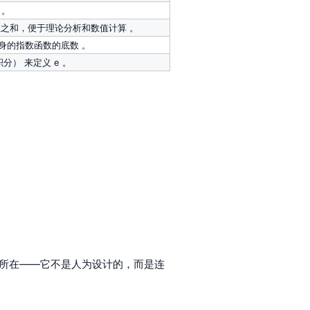
 。
数之和，便于理论分析和数值计算 。
身的指数函数的底数 。
分）​ 来定义 e 。
然"所在——它不是人为设计的，而是连