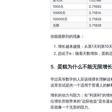
第10天
1.02786
1000天
2.71692
10000天
2.71814
100000天
2.71826
无限
2.71828
你能观察到的现象：
增长越来越慢：从第1天到第10天，
趋近于e：随着天数增加，蛋糕总量
蛋糕为什么不能无限增
学过高等数学的人应该很擅长理解这种
这里尝试提供一个适用于普通人的解
增长的动力与阻力：在“利滚利”的增
位增长所能带来的“边际收益”是在递减
应就像一个无形的阻力。