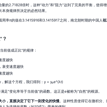
量的2.71828倍时，这种“动力”和“阻力”达到了完美的平衡，使
长本身规律所决定的必然结果。
π的值在3.1415916和3.1415917之间，南北朝时期的中国人
祖
"？
当前值成正比"的规律：
速度越快
，衰变速度越快
速度越快
，解这个方程，我们得到：y = y₀e^(λt)
满足"变化率等于当前值"的函数。这正是e被称为"自然"的根源。
大小，直接决定了它下一刻变化的快慢
。这种性质使得它在微积分、
人为选择的底数（如10或2）带来的便利 。