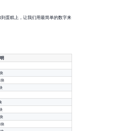
5加到蛋糕上，让我们用最简单的数字来
说明
9块
24块
1块
块
9块
0块
03块