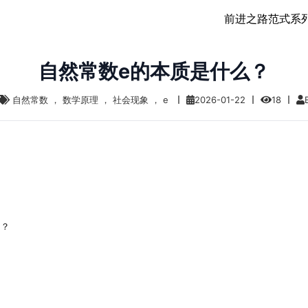
前进之路
范式
系
自然常数e的本质是什么？
自然常数
，
数学原理
，
社会现象
，
e
2026-01-22
18
e？