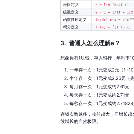
极限定义​
e = lim (n→∞) (1 +
级数定义​
e = 1 + 1/1! + 1/2
函数性质定义​
**
(d/dx) e^x = e^x
积分定义​
ln(x) = ∫(1 to x) 
普通人怎么理解e？
想象你有1块钱，存入银行，年利率10
一年存一次：1元变成2元（1+10
半年存一次：1元变成2.25元（
每月存一次：1元变成约2.61元
每天存一次：1元变成约2.71元
每秒存一次：1元变成约2.71828
存钱次数越多，收益越大，但增长越来
续增长的自然极限。