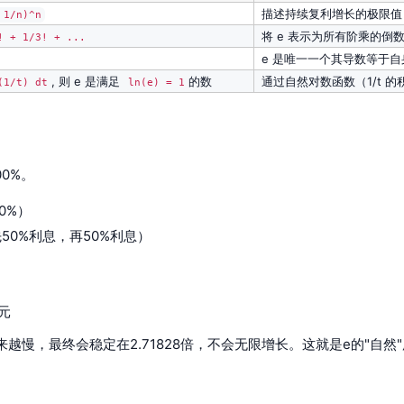
描述持续复利增长的极限值
 1/n)^n
将 e 表示为所有阶乘的倒
! + 1/3! + ...
​
e 是唯一一个其导数等于自
, 则 e 是满足
的数
通过自然对数函数（1/t 的积
(1/t) dt
ln(e) = 1
0%。
0%）
先50%利息，再50%利息）
元
越慢，最终会稳定在2.71828倍，不会无限增长。这就是e的"自