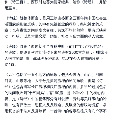
称《诗三百》。西汉时被尊为儒家经典，始称《诗经》，并沿
用至今。
《诗经》就整体而言，是周王朝由盛而衰五百年间中国社会生
活面貌的形象反映，其中有先祖创业的颂歌，祭祀神鬼的乐
章；也有贵族之间的宴饮交往，劳逸不均的怨愤；更有反映劳
动、打猎、以及大量恋爱、婚姻、社会习俗方面的动人篇章。
《诗经》收集了西周初年至春秋中叶（前11世纪至前6世纪）
的诗歌，据说春秋时期流传下来的诗有3000首之多，但非常令
人惋惜的是, 由于战乱等多种原因, 展现在今人眼前的只剩下
311首。
《风》包括了十五个地方的民歌，包括今陕西、山西、河南、
河北、山东等地，大部分是黄河流域的民间乐歌，但是《诗
经》也包含描写长江流域和汉江流域的内容。多半经过润色后
的民间歌谣叫“十五国风”，有160篇，是《诗经》中的核心内
容。是《诗经》中的精华部分有对爱情、劳动等美好事物的吟
唱，也有怀故土、思征人及反压迫、反欺凌的怨叹与愤怒，常
用复沓的手法来反复咏叹，一首诗中的各章往往只有几个字不