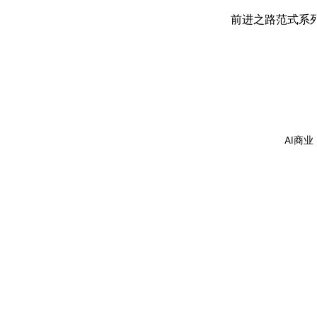
前进之路
范式
系
AI商业