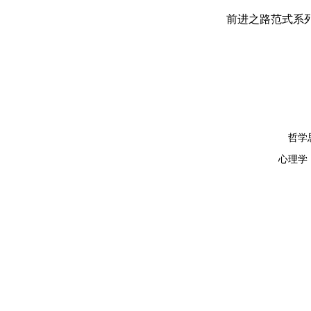
前进之路
范式
系
哲学
心理学